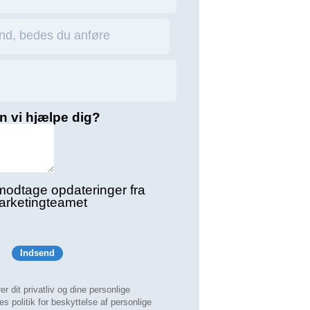
and, bedes du anføre
 vi hjælpe dig?
modtage opdateringer fra
arketingteamet
r dit privatliv og dine personlige
s politik for beskyttelse af personlige