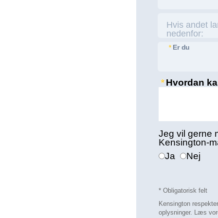
Hvis andet l
nedenfor:
Er du
Hvordan kan
Jeg vil gerne 
Kensington-m
Ja
Nej
* Obligatorisk felt
Kensington respektere
oplysninger. Læs vore