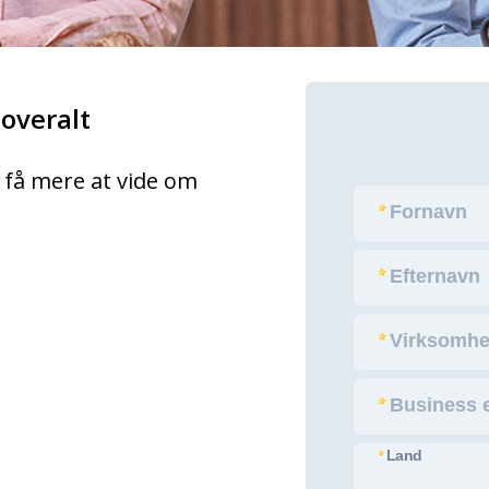
 overalt
 få mere at vide om
Fornavn
Efternavn
Virksomh
Business e
Land